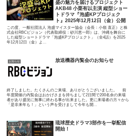
盛の魅力を届けるプロジェクト
AKB48 小栗有以主演 縦型ショー
トドラマ『泡盛KPプロジェク
ト』2025年12月12日（金）公開
この度、一般社団法人 泡盛マイスター協会（会長：小嶺 直正）と株
式会社RBCビジョン（代表取締役：砂川恵一郎）は、沖縄を舞台に
した縦型ショートドラマ「泡盛KPプロジェクト」（全4話）を2025
年12月12日（金）よ...
放送機器内覧会のお知らせ
お知らせ
終了しました。たくさんのご来場、ありがとうございました。 前
年度開催の内覧会はおかげさまを持ちまして2日間で200名余の来場
者があり盛況に無事に終わる事が出来ました。更に来場者の方々から
「是非来年も！」という声を受けまして今年も開...
琉球歴史ドラマ3部作を一挙配信
お知らせ
開始！