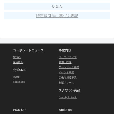
Ｑ＆Ａ
特定取引法に基づく表記
コーポレートニュース
事業内容
NEWS
クリエイティブ
採用情報
音声・映像
アートリース事業
公式SNS
イベント事業
Twitter
労働者派遣事業
Facebook
物販・リース
スクワラン商品
Beauty＆Health
PICK UP
About us