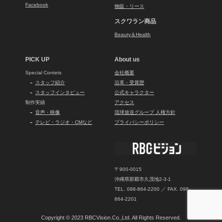
Facebook
物販・リース
スクワラン商品
Beauty＆Health
PICK UP
About us
Special Contets
会社概要
スタッフ紹介
沿革・受賞歴
スタッフインタビュー
公式キャラクター
制作実績
アクセス
音声・映像
琉球放送グループ 人権方針
テレビ・ラジオ・CMなど
プライバシーポリシー
〒900-0015
沖縄県那覇市久茂地2-3-1
TEL. 098-864-2200 ／ FAX. 098-
864-2201
Copyright © 2023 RBCVision.Co.,Ltd. All Rights Reserved.