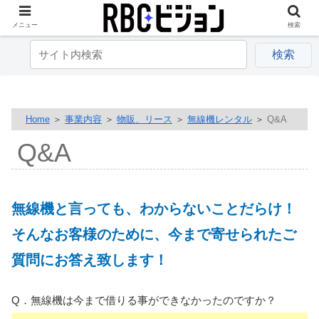
メニュー
検索
Home
＞
事業内容
＞
物販、リース
＞
無線機レンタル
＞
Q&A
Q&A
無線機と言っても、わからないことだらけ！
そんなお客様のために、今まで寄せられたご
質問にお答え致します！
Q．無線機は今まで借りる事ができなかったのですか？